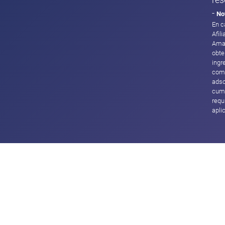
res
-
No
En c
Afil
Ama
obte
ingr
com
adsc
cump
requ
apli