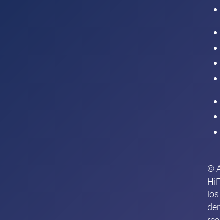
Intranet
© 
HiF
los
de