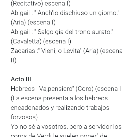
(Recitativo) escena I)
Abigail : " Anch'io dischiuso un giomo."
(Aria) (escena I)
Abigail : " Salgo gia del trono aurato."
(Cavaletta) (escena I)
Zacarias :" Vieni, o Levita" (Aria) (escena
II)
Acto III
Hebreos : Va,pensiero" (Coro) (escena II
(La escena presenta a los hebreos
encadenados y realizando trabajos
forzosos)
Yo no sé a vosotros, pero a servidor los
coros de Verdi le suelen poner" de