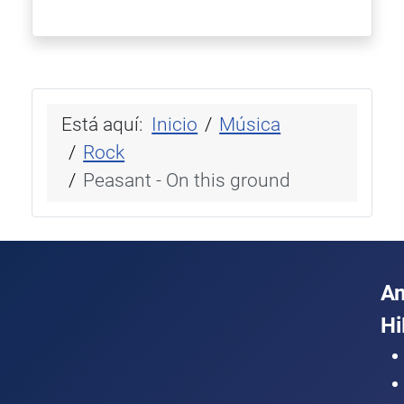
Está aquí:
Inicio
Música
Rock
Peasant - On this ground
A
Hi