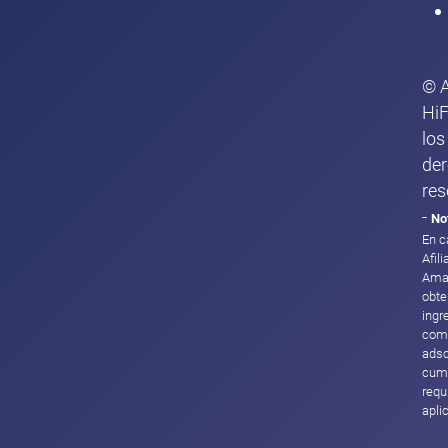
© 
HiF
los
de
res
-
No
En c
Afil
Ama
obte
ingr
com
adsc
cump
requ
apli