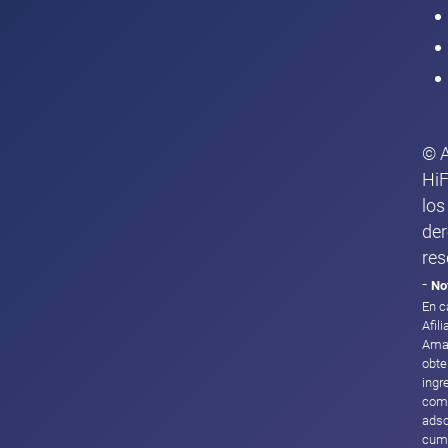
© 
HiF
los
de
res
-
No
En c
Afil
Ama
obte
ingr
com
adsc
cump