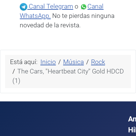
Canal Telegram
o
Canal
WhatsApp.
No te pierdas ninguna
novedad de la revista.
Está aquí:
Inicio
Música
Rock
The Cars, ''Heartbeat City'' Gold HDCD
(1)
A
Hi