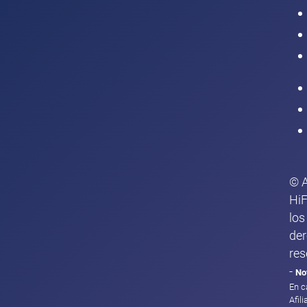
Intranet
© 
HiF
los
de
res
-
No
En c
Afil