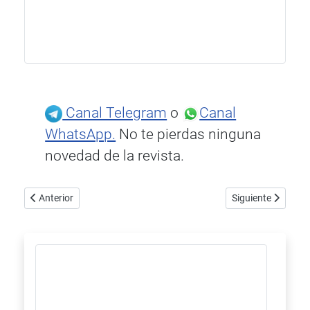
Canal Telegram
o
Canal
WhatsApp.
No te pierdas ninguna
novedad de la revista.
Artículo anterior: Pling, Sound and Design, la exposición de Zuri
Artículo siguiente
Anterior
Siguiente