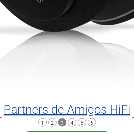
Partners de Amigos HiFi
1
2
3
4
5
6