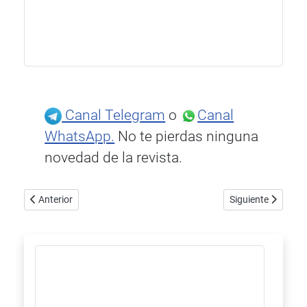
Canal Telegram
o
Canal
WhatsApp.
No te pierdas ninguna
novedad de la revista.
Artículo anterior: Caffè Macchiato desplaza a High End Vienna 2
Artículo siguiente
Anterior
Siguiente