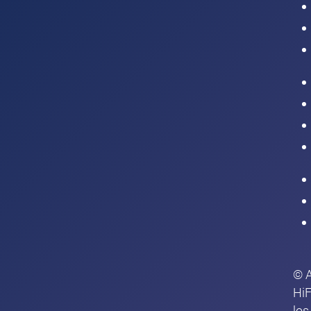
Intranet
© 
HiF