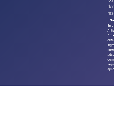
los
de
res
-
No
En c
Afil
Ama
obte
ingr
com
adsc
cump
requ
apli