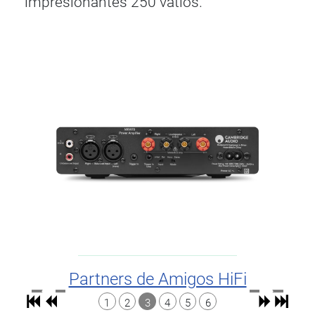
impresionantes 250 vatios.
Partners de Amigos HiFi
1
2
3
4
5
6