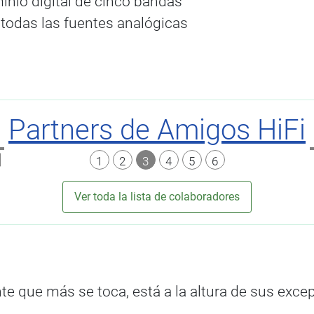
inio digital de cinco bandas
 todas las fuentes analógicas
Partners de Amigos HiFi
1
2
3
4
5
6
Ver toda la lista de colaboradores
nte que más se toca, está a la altura de sus exce