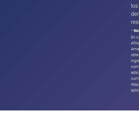
los
de
res
-
No
En c
Afil
Ama
obte
ingr
com
adsc
cump
requ
apli