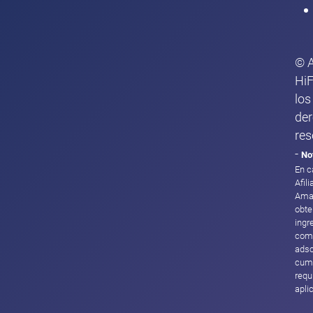
© 
HiF
los
de
res
-
No
En c
Afil
Ama
obte
ingr
com
adsc
cump
requ
apli