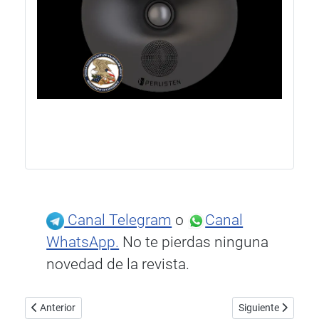
Canal Telegram
o
Canal
WhatsApp.
No te pierdas ninguna
novedad de la revista.
Artículo anterior: Elipson Prestige Facet II: Gama completamente
Artículo siguient
Anterior
Siguiente