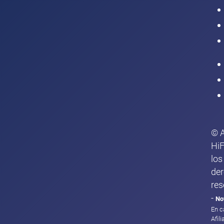
Intranet
© 
HiF
los
de
res
-
No
En c
Afil