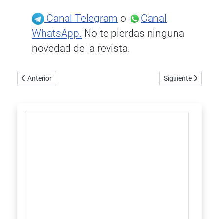
Canal Telegram
o
Canal
WhatsApp.
No te pierdas ninguna
novedad de la revista.
Artículo anterior: Keith Monks ReduxTwo, máquina limpia discos
Artículo siguiente
Anterior
Siguiente