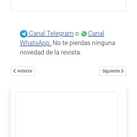
Canal Telegram
o
Canal
WhatsApp.
No te pierdas ninguna
novedad de la revista.
Artículo anterior: Qobuz presenta sus números del 2025
Artículo siguiente
Anterior
Siguiente