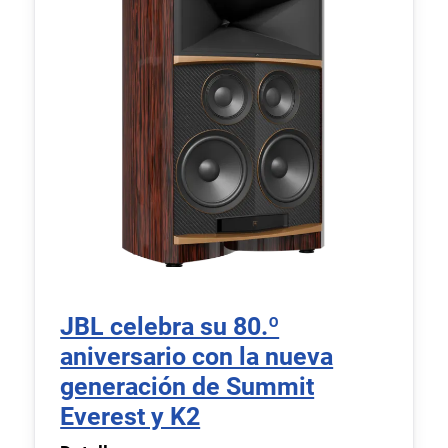
JBL celebra su 80.º
aniversario con la nueva
generación de Summit
Everest y K2