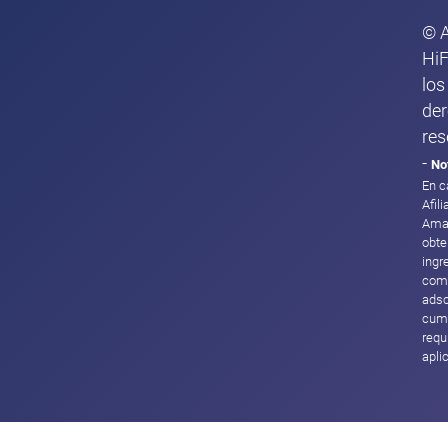
© 
HiF
los
de
res
-
No
En c
Afil
Ama
obte
ingr
com
adsc
cump
requ
apli