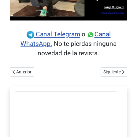
Canal Telegram
o
Canal
WhatsApp.
No te pierdas ninguna
novedad de la revista.
Artículo anterior: Canal AHF-TV: Jean Maurer JM320E, La máquina 
Artículo siguiente
Anterior
Siguiente