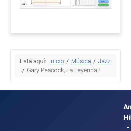
Está aquí:
Inicio
Música
Jazz
Gary Peacock, La Leyenda !
A
Hi