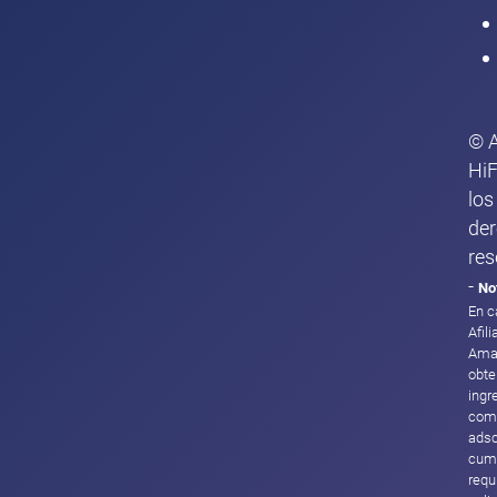
© 
HiF
los
de
res
-
No
En c
Afil
Ama
obte
ingr
com
adsc
cump
requ