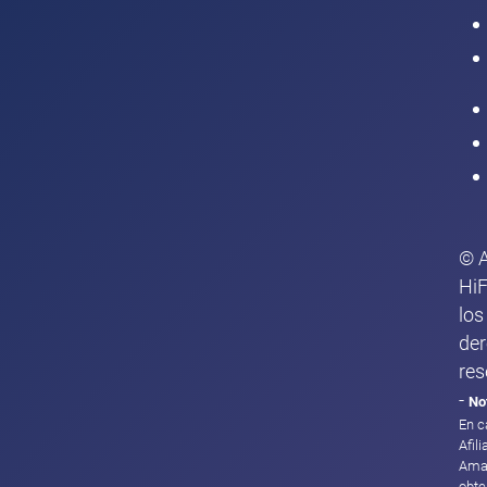
Intranet
© 
HiF
los
de
res
-
No
En c
Afil
Ama
obte