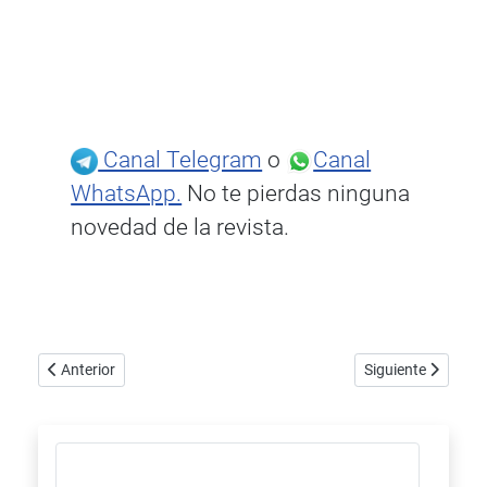
Canal Telegram
o
Canal
WhatsApp.
No te pierdas ninguna
novedad de la revista.
Artículo anterior: Novedad de McIntosh, amplificadores integr
Artículo siguiente:
Anterior
Siguiente