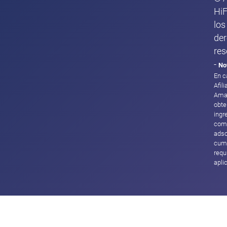
HiF
los
de
res
-
No
En c
Afil
Ama
obte
ingr
com
adsc
cump
requ
apli