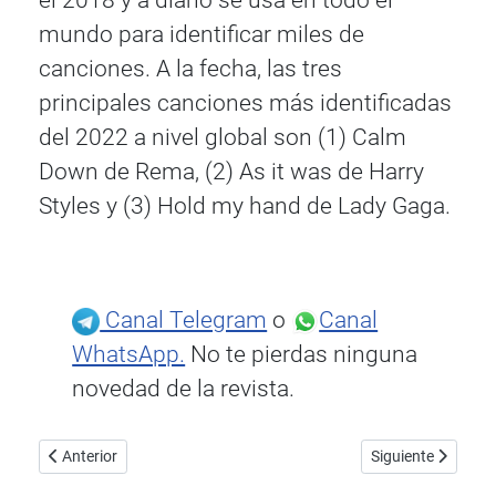
el 2018 y a diario se usa en todo el
mundo para identificar miles de
canciones. A la fecha, las tres
principales canciones más identificadas
del 2022 a nivel global son (1) Calm
Down de Rema, (2) As it was de Harry
Styles y (3) Hold my hand de Lady Gaga.
Canal Telegram
o
Canal
WhatsApp.
No te pierdas ninguna
novedad de la revista.
Artículo anterior: Audio Technica AT-MC2022, Edición limitada, 60 
Artículo siguiente
Anterior
Siguiente