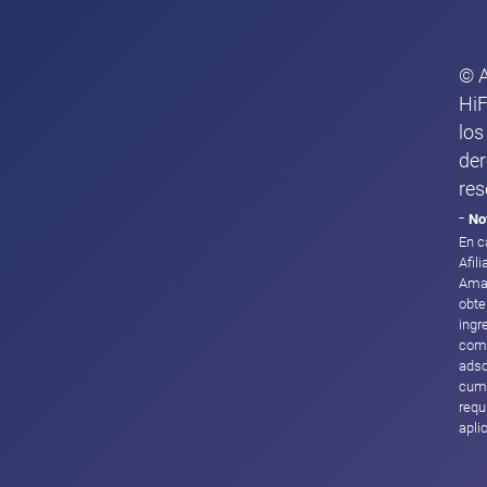
© 
HiF
los
de
res
-
No
En c
Afil
Ama
obte
ingr
com
adsc
cump
requ
apli