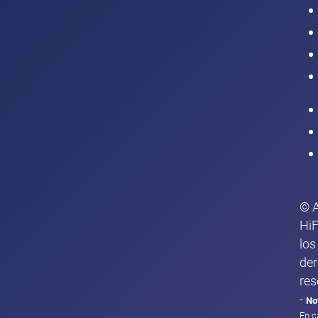
Intranet
© 
HiF
los
de
res
-
No
En c