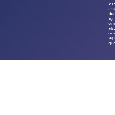
Afil
Ama
obte
ingr
com
adsc
cump
requ
apli