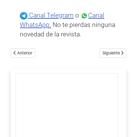
Canal Telegram
o
Canal
WhatsApp.
No te pierdas ninguna
novedad de la revista.
Artículo anterior: Wires 4 Music ha completado la serie OSIRIS 
Artículo siguient
Anterior
Siguiente