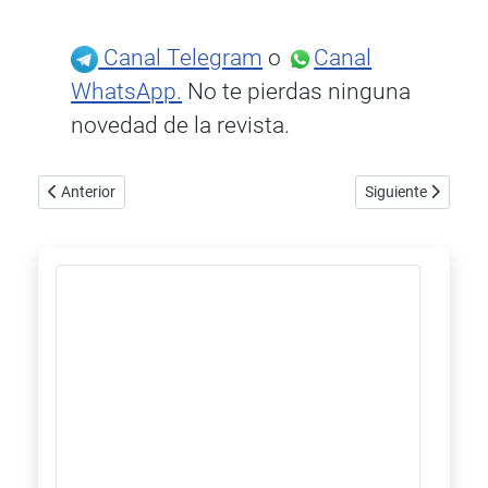
Canal Telegram
o
Canal
WhatsApp.
No te pierdas ninguna
novedad de la revista.
Artículo anterior: Nuevos auriculares Grado S550
Artículo siguiente
Anterior
Siguiente