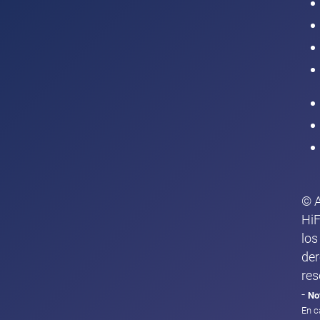
Intranet
© 
HiF
los
de
res
-
No
En c