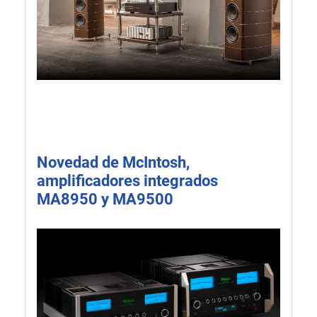
Novedad de McIntosh,
amplificadores integrados
MA8950 y MA9500