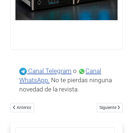
Canal Telegram
o
Canal
WhatsApp.
No te pierdas ninguna
novedad de la revista.
Artículo anterior: Triangle revela todos los detalles del sistema de
Artículo siguiente
Anterior
Siguiente