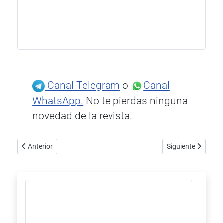
Canal Telegram
o
Canal
WhatsApp.
No te pierdas ninguna
novedad de la revista.
Artículo anterior: Esoteric S-05XE, músculo musical en tres confi
Artículo siguiente
Anterior
Siguiente