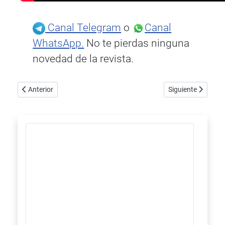
Canal Telegram
o
Canal
WhatsApp.
No te pierdas ninguna
novedad de la revista.
Artículo anterior: Alsyvox, altavoces de cinta de gama completa
Artículo siguiente
Anterior
Siguiente