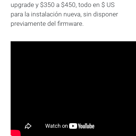
upgrade y $350 a $450, todo en $ US
para la instalación nueva, sin disponer
previamente del firmware.