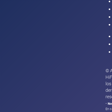
Intranet
© 
HiF
los
de
res
-
No
En c