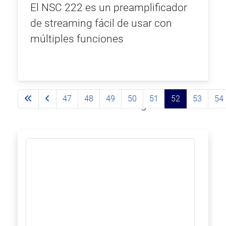
El NSC 222 es un preamplificador
de streaming fácil de usar con
múltiples funciones
47
48
49
50
51
52
53
54
Página 52 de 93