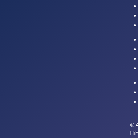
Intranet
© 
HiF