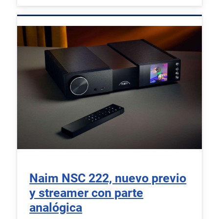
Naim NSC 222, nuevo previo
y streamer con parte
analógica