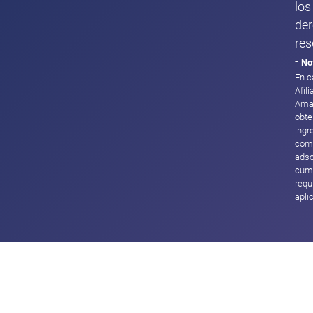
los
de
res
-
No
En c
Afil
Ama
obte
ingr
com
adsc
cump
requ
apli