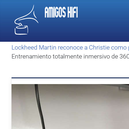
Lockheed Martin reconoce a Christie como 
Entrenamiento totalmente inmersivo de 360 