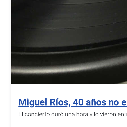
Miguel Ríos, 40 años no 
El concierto duró una hora y lo vieron en