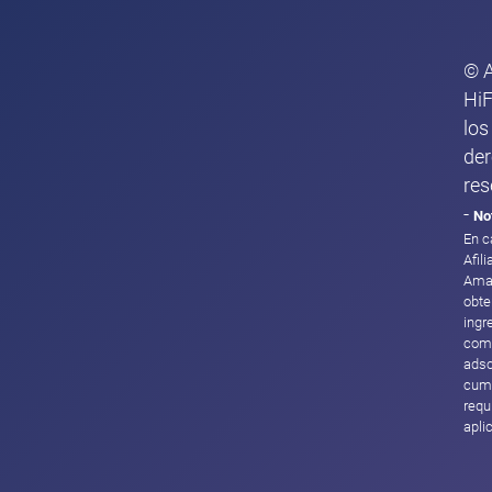
© 
HiF
los
de
res
-
No
En c
Afil
Ama
obte
ingr
com
adsc
cump
requ
apli