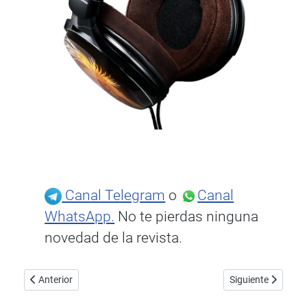
Canal Telegram
o
Canal
WhatsApp.
No te pierdas ninguna
novedad de la revista.
Artículo anterior: Bowers & Wilkins Px8, nuevos auriculares inalá
Artículo siguiente
Anterior
Siguiente