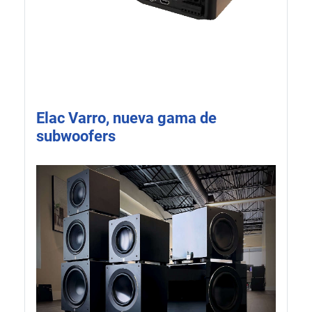
Elac Varro, nueva gama de
subwoofers