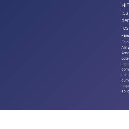
HiF
los
de
res
-
No
En c
Afil
Ama
obte
ingr
com
adsc
cump
requ
apli