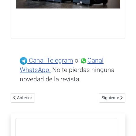
Canal Telegram
o
Canal
WhatsApp.
No te pierdas ninguna
novedad de la revista.
Artículo anterior: Cambridge Audio EXA100, amplificador integra
Artículo siguiente
Anterior
Siguiente