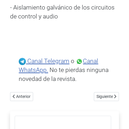
- Aislamiento galvánico de los circuitos
de control y audio
Canal Telegram
o
Canal
WhatsApp.
No te pierdas ninguna
novedad de la revista.
Artículo anterior: Børresen X1, el universo de altavoces Børresen 
Artículo siguient
Anterior
Siguiente