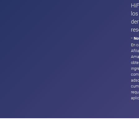
HiF
los
de
res
-
No
En c
Afil
Ama
obte
ingr
com
adsc
cump
requ
apli