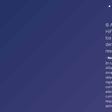
© 
HiF
los
de
res
-
No
En c
Afil
Ama
obte
ingr
com
adsc
cump
requ
apli