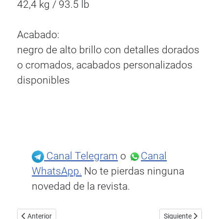
42,4 kg / 93.5 lb
Acabado:
negro de alto brillo con detalles dorados
o cromados, acabados personalizados
disponibles
Canal Telegram
o
Canal
WhatsApp.
No te pierdas ninguna
novedad de la revista.
Artículo anterior: Cambridge Audio CXN100, el campeón de los re
Artículo siguiente
Anterior
Siguiente