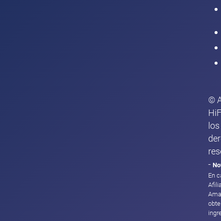
Intranet
© 
HiF
los
de
res
-
No
En c
Afil
Ama
obte
ingr