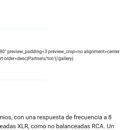
b80" preview_padding=3 preview_crop=no alignment=center
t-order=desc}Partners/tot/{/gallery}
os, con una respuesta de frecuencia a 8
nceadas XLR, como no balanceadas RCA. Un