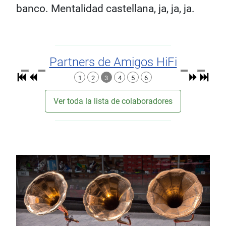
banco. Mentalidad castellana, ja, ja, ja.
Partners de Amigos HiFi
1
2
3
4
5
6
Ver toda la lista de colaboradores