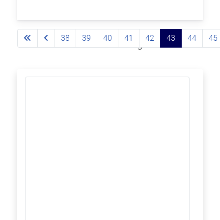
38
39
40
41
42
43
44
45
Página 43 de 93