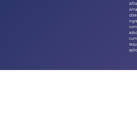
Afil
Ama
obte
ingr
com
adsc
cump
requ
apli