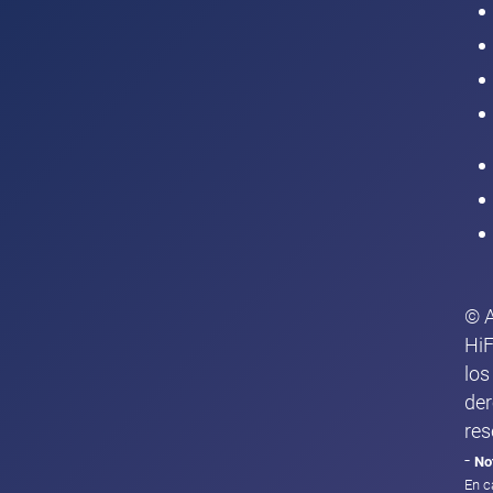
Intranet
© 
HiF
los
de
res
-
No
En c