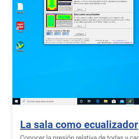
La sala como ecualizador
Conocer la presión relativa de todas y ca