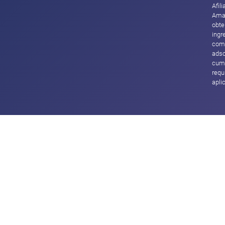
Afil
Ama
obte
ingr
com
adsc
cump
requ
apli