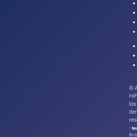
Intranet
© 
HiF
los
de
res
-
No
En c