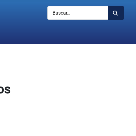
Buscar
os