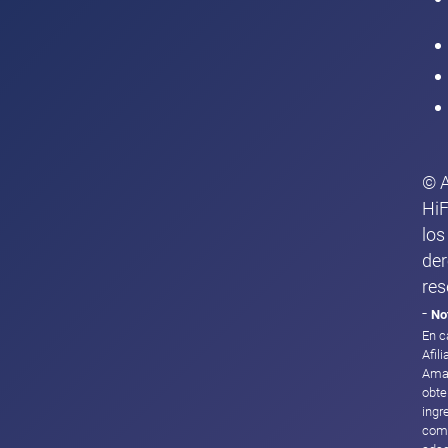
Intranet
© 
HiF
los
de
res
-
No
En c
Afil
Ama
obte
ingr
com