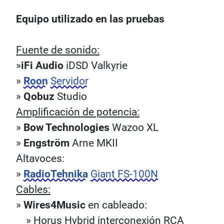
Equipo utilizado en las pruebas
Fuente de sonido:
»
iFi Audio
iDSD Valkyrie
»
Roon
Servidor
»
Qobuz
Studio
Amplificación de potencia:
»
Bow Technologies
Wazoo XL
»
Engström
Arne MKII
Altavoces:
»
RadioTehnika
Giant FS-100N
Cables:
»
Wires4Music
en cableado:
» Horus Hybrid interconexión RCA