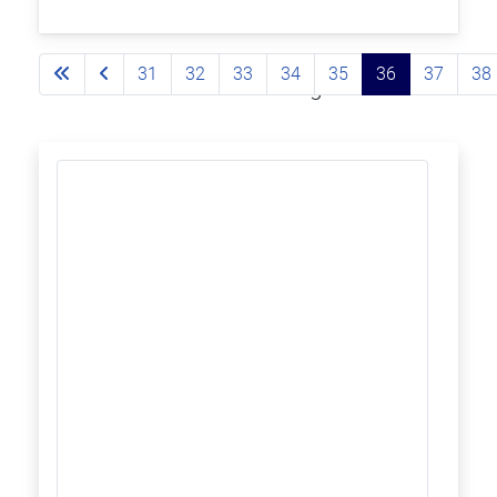
31
32
33
34
35
36
37
38
Página 36 de 93