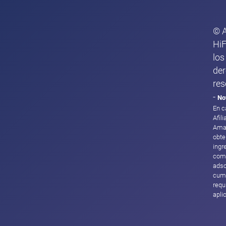
© 
HiF
los
de
res
-
No
En c
Afil
Ama
obte
ingr
com
adsc
cump
requ
apli