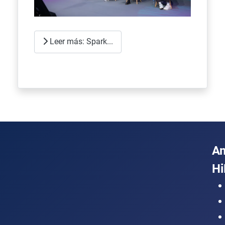
Leer más: Spark...
A
Hi