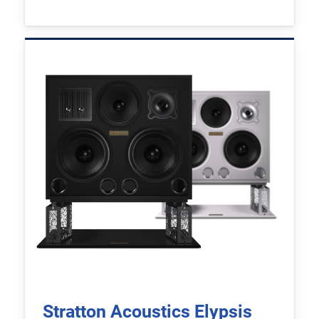
Stratton Acoustics Elypsis