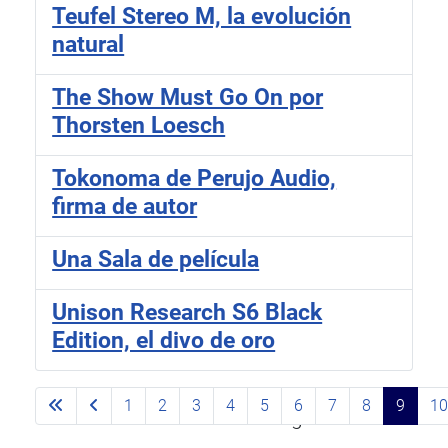
Teufel Stereo M, la evolución
natural
The Show Must Go On por
Thorsten Loesch
Tokonoma de Perujo Audio,
firma de autor
Una Sala de película
Unison Research S6 Black
Edition, el divo de oro
1
2
3
4
5
6
7
8
9
1
Página 9 de 10