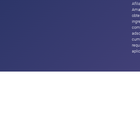
Afil
Ama
obte
ingr
com
adsc
cump
requ
apli