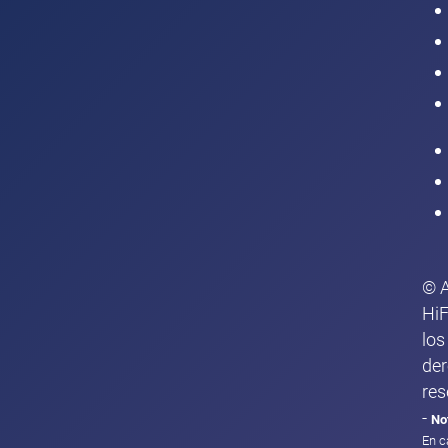
Intranet
© 
HiF
los
de
res
-
No
En c