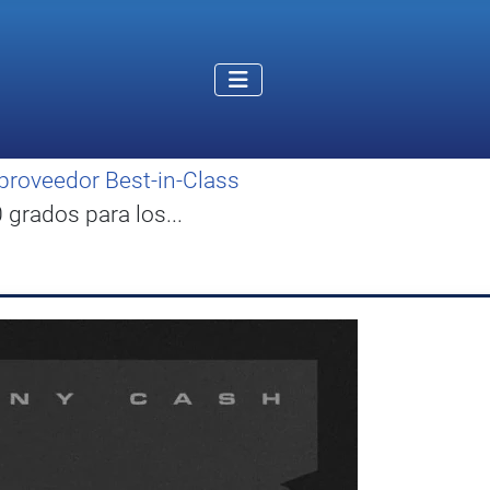
proveedor Best-in-Class
grados para los...