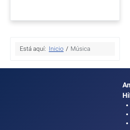
Está aquí:
Inicio
Música
A
Hi