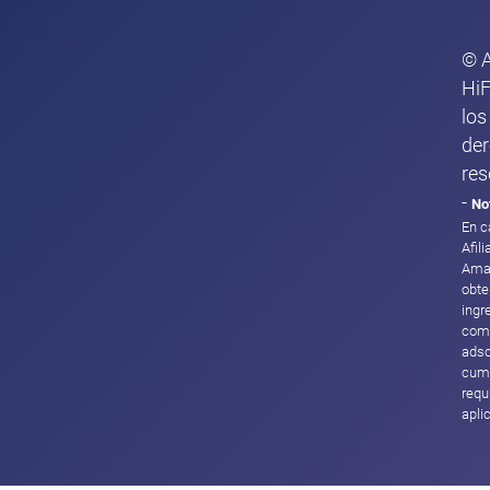
© 
HiF
los
de
res
-
No
En c
Afil
Ama
obte
ingr
com
adsc
cump
requ
apli