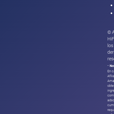
© 
HiF
los
de
res
-
No
En c
Afil
Ama
obte
ingr
com
adsc
cump
requ