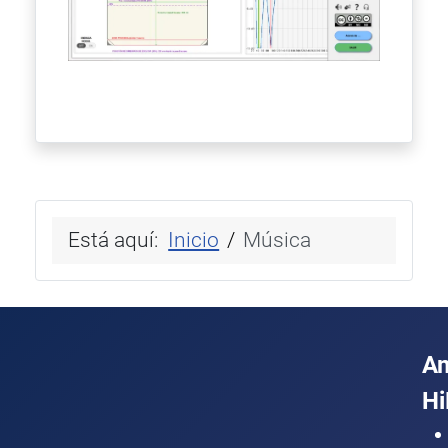
Está aquí:
Inicio
Música
A
Hi